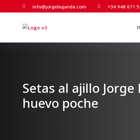
info@jorgebujanda.com
+34 948 671 5


I
Setas al ajillo Jorg
huevo poche