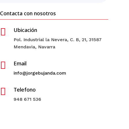
Contacta con nosotros

Ubicación
Pol. Industrial la Nevera, C. B, 21, 31587
Mendavia, Navarra

Email
info@jorgebujanda.com

Telefono
948 671 536