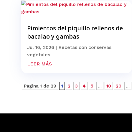
Pimientos del piquillo rellenos de
bacalao y gambas
Jul 16, 2026
|
Recetas con conservas
vegetales
LEER MÁS
Página 1 de 29
1
2
3
4
5
...
10
20
...