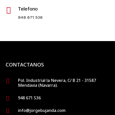

Telefono
948 671 536
CONTACTANOS
Pol. Industrial la Nevera, C/ B 21 - 31587

Mendavia (Navarra).
948 671 536

info@jorgebujanda.com
